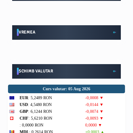
VREMEA
SCHIMB VALUTAR
Curs valutar: 05 Aug 2026
EUR
: 5,2489 RON
-0,0008 ▼
USD
: 4,5480 RON
-0,0144 ▼
GBP
: 6,1244 RON
-0,0074 ▼
CHF
: 5,6210 RON
-0,0093 ▼
: 0,0000 RON
0,0000 ▼
MDL
: 0,2614 RON
+0,0003 ▲