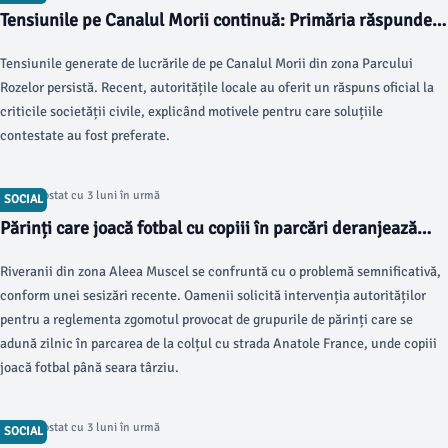
Tensiunile pe Canalul Morii continuă: Primăria răspunde
criticilor
Tensiunile generate de lucrările de pe Canalul Morii din zona Parcului
Rozelor persistă. Recent, autoritățile locale au oferit un răspuns oficial la
criticile societății civile, explicând motivele pentru care soluțiile
contestate au fost preferate.
Articol postat cu 3 luni în urmă
SOCIAL
Părinți care joacă fotbal cu copiii în parcări deranjează
locatarii
Riveranii din zona Aleea Muscel se confruntă cu o problemă semnificativă,
conform unei sesizări recente. Oamenii solicită intervenția autorităților
pentru a reglementa zgomotul provocat de grupurile de părinți care se
adună zilnic în parcarea de la colțul cu strada Anatole France, unde copiii
joacă fotbal până seara târziu.
Articol postat cu 3 luni în urmă
SOCIAL