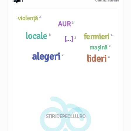
Taguri
Cele mai folosite
violență
2
AUR
3
locale
fermieri
5
4
[…]
2
mașină
2
alegeri
lideri
7
6
STIRIDEPECLUJ.RO