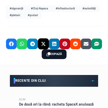
#siguranță
#Cluj-Napoca
#infrastructură
#autorități
#pietoni
#școlari
COPIAZĂ
RECENTE DIN CLUJ
22:30
De două ori la rând: racheta SpaceX anulează