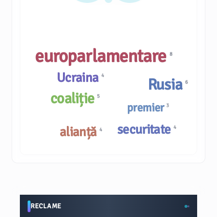
europarlamentare
8
Ucraina
4
Rusia
6
coaliție
5
premier
3
securitate
alianță
4
4
RECLAME