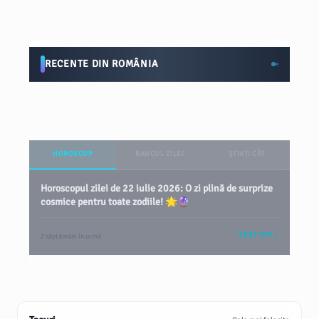
RECENTE DIN ROMÂNIA
HOROSCOP
BANCUL ZILEI
ȘTIAȚI CĂ?
Horoscopul zilei de 22 iulie 2026: O zi plină de surprize
cosmice pentru toate zodiile! 🌟🔮
VEZI TOT
2 săptămâni în urmă