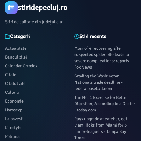
stiridepecluj.ro
Știri de calitate din județul cluj
Categorii
Știri recente
Actualitate
Mom of 4 recovering after
suspected spider bite leads to
Bancul zilei
severe complications: reports -
Calendar Ortodox
Fox News
Citate
Grading the Washington
Nationals trade deadline -
Citatul zilei
federalbaseball.com
Cultura
The No. 1 Exercise for Better
Economie
Digestion, According to a Doctor
Horoscop
- today.com
La povești
Rays upgrade at catcher, get
Liam Hicks from Miami for 3
Lifestyle
minor-leaguers - Tampa Bay
Politica
Times