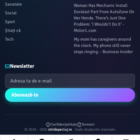
Sanatate
Woman Has Mechanic Install
Duralast Part From AutoZone On
Social
Her Honda. There’s Just One
Sport
Problem: 'I Wouldn't Do It' -
Știați că
Motor1.com
Tech
My mom has caregivers around
the clock. My phone still never
stops ringing. - Business Insider
Newsletter
Abonează-te
Confidențialitate
Termeni
© 2019 – 2026
stiridepecluj.ro
. Toate drepturile rezervate.