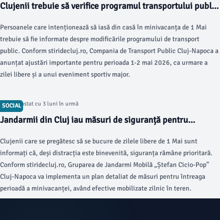
Clujenii trebuie să verifice programul transportului public
de 1 Mai
Persoanele care intenționează să iasă din casă în minivacanța de 1 Mai
trebuie să fie informate despre modificările programului de transport
public. Conform stiridecluj.ro, Compania de Transport Public Cluj-Napoca a
anunțat ajustări importante pentru perioada 1-2 mai 2026, ca urmare a
zilei libere și a unui eveniment sportiv major.
Articol postat cu 3 luni în urmă
SOCIAL
Jandarmii din Cluj iau măsuri de siguranță pentru
minivacanța de 1 Mai
Clujenii care se pregătesc să se bucure de zilele libere de 1 Mai sunt
informați că, deși distracția este binevenită, siguranța rămâne prioritară.
Conform stiridecluj.ro, Gruparea de Jandarmi Mobilă „Ștefan Cicio-Pop”
Cluj-Napoca va implementa un plan detaliat de măsuri pentru întreaga
perioadă a minivacanței, având efective mobilizate zilnic în teren.