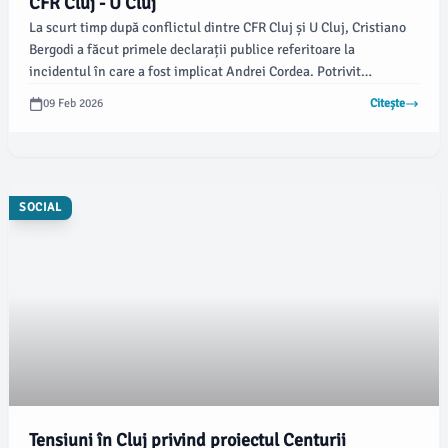
CFR Cluj - U Cluj
La scurt timp după conflictul dintre CFR Cluj și U Cluj, Cristiano
Bergodi a făcut primele declarații publice referitoare la
incidentul în care a fost implicat Andrei Cordea. Potrivit
informațiilor oferite de stiridecluj.ro, tehnicianul italian a
09 Feb 2026
Citește
explicat cum a escaladat situația și ce s-a petrecut pe teren în
ultimele momente ale partidei.
SOCIAL
Tensiuni în Cluj privind proiectul Centurii