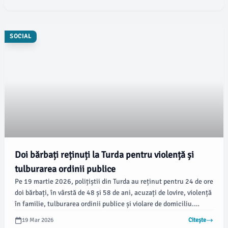
SOCIAL
Doi bărbați reținuți la Turda pentru violență și
tulburarea ordinii publice
Pe 19 martie 2026, polițiștii din Turda au reținut pentru 24 de ore
doi bărbați, în vârstă de 48 și 58 de ani, acuzați de lovire, violență
în familie, tulburarea ordinii publice și violare de domiciliu.
Acțiunea a fost coordonată de un procuror de la Parchetul de pe
19 Mar 2026
Citește
lângă Judecătoria Turda, conform stiridecluj.ro.