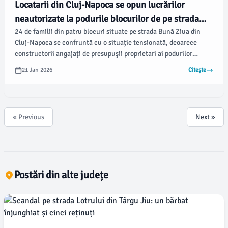
Locatarii din Cluj-Napoca se opun lucrărilor
neautorizate la podurile blocurilor de pe strada
24 de familii din patru blocuri situate pe strada Bună Ziua din
Bună Ziua
Cluj-Napoca se confruntă cu o situație tensionată, deoarece
constructorii angajați de presupuşii proprietari ai podurilor
încearcă să efectueze lucrări fără autorizație și fără acordul
21 Jan 2026
Citește
locatarilor. ȘTIRI DE CLUJ relatează că, deși au sesizat poliția
locală și primăria, lucrările continuă zilnic, iar tensiunea crește
între părți.
« Previous
Next »
Postări din alte județe