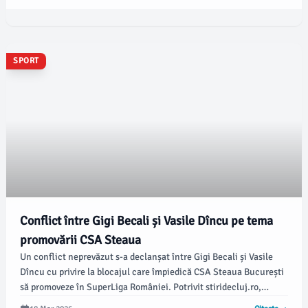
SPORT
Conflict între Gigi Becali și Vasile Dîncu pe tema
promovării CSA Steaua
Un conflict neprevăzut s-a declanșat între Gigi Becali și Vasile
Dîncu cu privire la blocajul care împiedică CSA Steaua București
să promoveze în SuperLiga României. Potrivit stiridecluj.ro,
disputa a fost generată de acuzațiile aduse de Dîncu, care susține