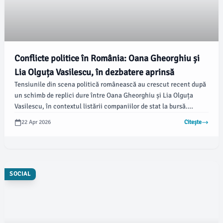
Conflicte politice în România: Oana Gheorghiu și
Lia Olguța Vasilescu, în dezbatere aprinsă
Tensiunile din scena politică românească au crescut recent după
un schimb de replici dure între Oana Gheorghiu și Lia Olguța
Vasilescu, în contextul listării companiilor de stat la bursă.
Potrivit stiridecluj.ro, conflictul a izbucnit în cadrul unui
22 Apr 2026
Citește
eveniment organizat de PSD, unde primarul Craiovei a lansat
critici la adresa vicepremierului, contestându-i competențele.
SOCIAL