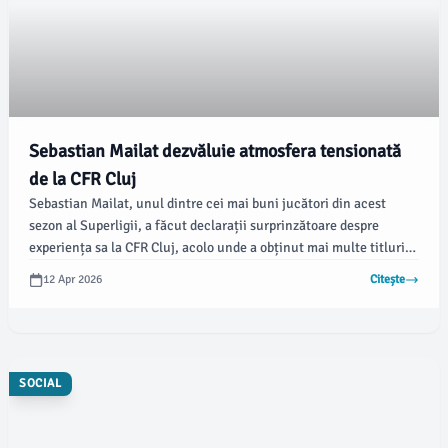
Sebastian Mailat dezvăluie atmosfera tensionată
de la CFR Cluj
Sebastian Mailat, unul dintre cei mai buni jucători din acest
sezon al Superligii, a făcut declarații surprinzătoare despre
experiența sa la CFR Cluj, acolo unde a obținut mai multe titluri,
dar a trăit și momente tensionate. Potrivit GSP.ro, fotbalistul a
12 Apr 2026
Citește
descris presiunea și atmosfera din vestiarul clubului, unde se
așteaptă câștigarea fiecărui meci.
SOCIAL