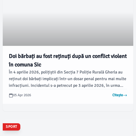
Doi bărbați au fost reținuți după un conflict violent
în comuna Sic
În 4 aprilie 2026, polițiștii din Secția 7 Poliție Rurală Gherla au
reținut doi bărbați implicați într-un dosar penal pentru mai multe
infracțiuni. Incidentul s-a petrecut pe 3 aprilie 2026, în urma
unui conflict care a izbucnit într-un imobil din comuna Sic,
05 Apr 2026
Citește
conform stiridecluj.ro.
SPORT