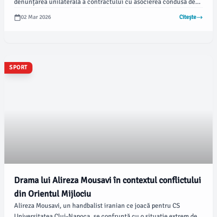
denunțarea unilaterală a contractului cu asocierea condusă de
Dimex și organizarea unei noi licitații pe 19 martie 2026.
02 Mar 2026
Citește
Conform stiridecluj.ro, asociația Pro Infrastructură a cerut
includerea în această procedură a secțiunii care va servi drept
centură pentru localitatea Florești, insistând pe o lotizare atent
efectuată pentru a asigura o concurență reală între constructori.
SPORT
Drama lui Alireza Mousavi în contextul conflictului
din Orientul Mijlociu
Alireza Mousavi, un handbalist iranian ce joacă pentru CS
Universitatea Cluj-Napoca, se confruntă cu o situație extrem de