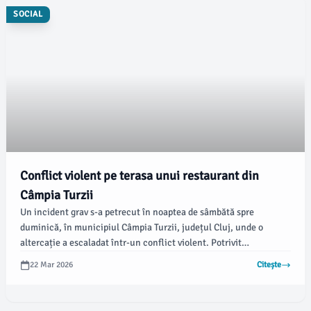
SOCIAL
Conflict violent pe terasa unui restaurant din
Câmpia Turzii
Un incident grav s-a petrecut în noaptea de sâmbătă spre
duminică, în municipiul Câmpia Turzii, județul Cluj, unde o
altercație a escaladat într-un conflict violent. Potrivit
informațiilor oferite de IPJ Cluj, intervenția polițiștilor a fost
22 Mar 2026
Citește
solicitată în jurul orei 01:00, printr-un apel la 112.