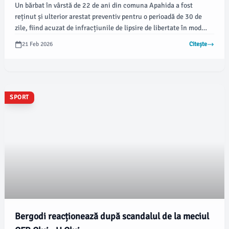
Un bărbat în vârstă de 22 de ani din comuna Apahida a fost
reținut și ulterior arestat preventiv pentru o perioadă de 30 de
zile, fiind acuzat de infracțiunile de lipsire de libertate în mod
ilegal, violență în familie și amenințare. Incidentul a avut loc în
21 Feb 2026
Citește
municipiul Cluj-Napoca și a fost raportat autorităților în
dimineața zilei de 20 februarie, conform datelor furnizate de
Inspectoratul de Poliție Județean Cluj.
SPORT
Bergodi reacționează după scandalul de la meciul