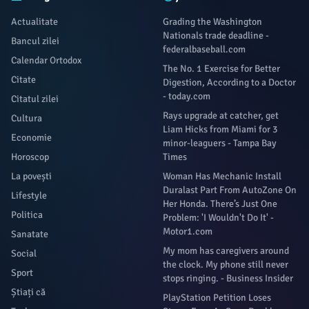
Actualitate
Grading the Washington
Nationals trade deadline -
Bancul zilei
federalbaseball.com
Calendar Ortodox
The No. 1 Exercise for Better
Citate
Digestion, According to a Doctor
- today.com
Citatul zilei
Rays upgrade at catcher, get
Cultura
Liam Hicks from Miami for 3
Economie
minor-leaguers - Tampa Bay
Horoscop
Times
La povești
Woman Has Mechanic Install
Duralast Part From AutoZone On
Lifestyle
Her Honda. There’s Just One
Politica
Problem: 'I Wouldn't Do It' -
Motor1.com
Sanatate
My mom has caregivers around
Social
the clock. My phone still never
Sport
stops ringing. - Business Insider
Știați că
PlayStation Petition Loses