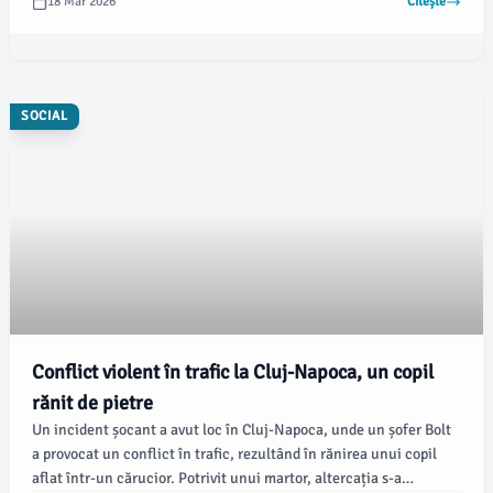
18 Mar 2026
Citește
că Becali ar fi folosit influența sa pentru a bloca accesul Stelei în
primul eșalon.
SOCIAL
Conflict violent în trafic la Cluj-Napoca, un copil
rănit de pietre
Un incident șocant a avut loc în Cluj-Napoca, unde un șofer Bolt
a provocat un conflict în trafic, rezultând în rănirea unui copil
aflat într-un cărucior. Potrivit unui martor, altercația s-a