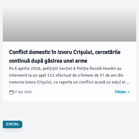
Conflict domestic în Izvoru Crișului, cercetările
continuă după găsirea unei arme
Pe 6 aprilie 2026, polițiștii Secției 8 Poliție Rurală Huedin au
intervenit la un apel 112 efectuat de o femeie de 37 de ani din
comuna Izvoru Crișului, ce raporta un conflict acasă cu soțul ei.
După sosirea la fața locului, agenții au constatat că nu au existat
07 Apr 2026
Citește
infracțiuni, dar au luat măsuri de precauție, conform
informațiilor transmise de IPJ Cluj.
SOCIAL