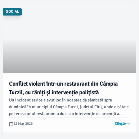
SOCIAL
Conflict violent într-un restaurant din Câmpia
Turzii, cu răniți și intervenție polițistă
Un incident serios a avut loc în noaptea de sâmbătă spre
duminică în municipiul Câmpia Turzii, județul Cluj, unde o bătaie
pe terasa unui restaurant a dus la o intervenție de urgență a
poliției. Potrivit informațiilor transmise de IPJ Cluj, situația a fost
22 Mar 2026
Citește
semnalată printr-un apel la 112 în jurul orei 01:00.