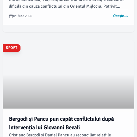
dificilă din cauza conflictului din Orientul Mijlociu. Potrivit
gsp.ro, Mousavi își exprimă îngrijorarea profundă față de soarta
01 Mar 2026
Citește
familiei sale aflate în Iran, în timp ce România este concentrată
pe competițiile sportive interne.
SPORT
Bergodi și Pancu pun capăt conflictului după
intervenția lui Giovanni Becali
Cristiano Bergodi și Daniel Pancu au reconciliat relațiile