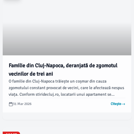
Familie din Cluj-Napoca, deranjată de zgomotul
vecinilor de trei ani
O familie din Cluj-Napoca trăiește un coșmar din cauza
zgomotului constant provocat de vecini, care le afectează nespus
viața. Conform stiridecluj.ro, locatarii unui apartament se
confruntă cu mașini, dispozitive tehnice și deplasări zgomotoase
31 Mar 2026
Citește
în fiecare zi, inclusiv în orele de liniște.