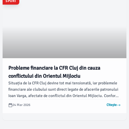
SPORT
Probleme financiare la CFR Cluj din cauza
conflictului din Orientul Mijlociu
Situația de la CFR Cluj devine tot mai tensionată, iar problemele
financiare ale clubului sunt direct legate de afacerile patronului
Ioan Varga, afectate de conflictul din Orientul Mijlociu. Conform
stiridecluj.ro, Varga a explicat că activitatea sa din Africa, unde
24 Mar 2026
Citește
deține exploatări de aur, a fost grav perturbată de războiul din
zona Golfului.