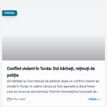
SOCIAL
Conflict violent în Turda: Doi bărbați, reținuți de
poliție
Doi bărbați au fost reținuți de polițiști după un conflict violent pe
stradă în Turda, în cadrul căruia au fost agresate și două femei
care au încercat să intervină. Potrivit informațiilor furnizate de
reprezentanții Poliției municipiului Turda, cei doi au fost reținuți
20 Mar 2026
Citește
pentru 24 de ore, fiind bănuiți de mai multe infracțiuni.