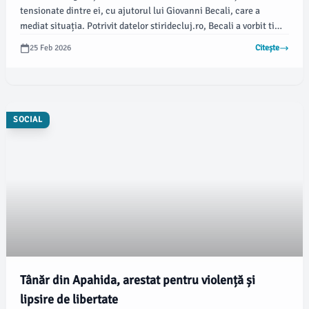
tensionate dintre ei, cu ajutorul lui Giovanni Becali, care a
mediat situația. Potrivit datelor stiridecluj.ro, Becali a vorbit timp
de o oră cu fiecare antrenor și a subliniat importanța respectului
25 Feb 2026
Citește
reciproc pentru a depăși momentul conflictual și a permite
continuarea activității fără dispute.
SOCIAL
Tânăr din Apahida, arestat pentru violență și
lipsire de libertate