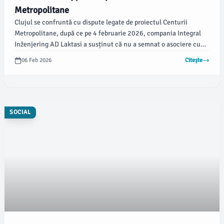
Metropolitane
Clujul se confruntă cu dispute legate de proiectul Centurii
Metropolitane, după ce pe 4 februarie 2026, compania Integral
Inženjering AD Laktasi a susținut că nu a semnat o asociere cu
Dimex 2000 Company. Ca răspuns, Primăria Cluj-Napoca a
06 Feb 2026
Citește
prezentat o cronologie a evenimentelor pentru a clarifica situația
juridică, conform stiridecluj.ro.
SOCIAL