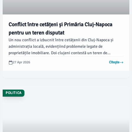
Conflict între cetățeni și Primăria Cluj-Napoca
pentru un teren disputat
Un nou conflict a izbucnit între cetățenii din Cluj-Napoca și
administrația locală, evidențiind problemele legate de
proprietățile imobiliare. Doi clujeni contestă un teren de
aproximativ 200 de metri pătrați situat pe strada Măcinului, iar
27 Apr 2026
Citește
verdictul instanței obligă municipalitatea să revină asupra
procedurii, conform stiridecluj.ro.
POLITICA