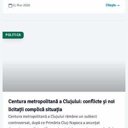
declanșat din cauza unei manevre fără semnalizare efectuate de
11 Mar 2026
Citește
șofer, iar pietrele aruncate de roțile mașinii au adus o amenințare
directă pentru cei din jur.
POLITICA
Centura metropolitană a Clujului: conflicte și noi
licitații complică situația
Centura metropolitană a Clujului rămâne un subiect
controversat, după ce Primăria Cluj-Napoca a anunțat