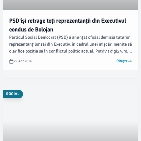
PSD își retrage toți reprezentanții din Executivul
condus de Bolojan
Partidul Social Democrat (PSD) a anunțat oficial demisia tuturor
reprezentanților săi din Executiv, în cadrul unei mișcări menite să
clarifice poziția sa în conflictul politic actual. Potrivit digi24.ro,
demisii au fost depuse de secretari de stat, subsecretari de stat,
29 Apr 2026
Citește
prefecți și subprefecți numiți de partid în Guvernul lui Ilie
Bolojan.
SOCIAL