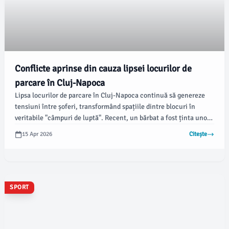
Conflicte aprinse din cauza lipsei locurilor de
parcare în Cluj-Napoca
Lipsa locurilor de parcare în Cluj-Napoca continuă să genereze
tensiuni între șoferi, transformând spațiile dintre blocuri în
veritabile "câmpuri de luptă". Recent, un bărbat a fost ținta unor
amenințări severe după ce a parcat pe un loc neatribuit legal.
15 Apr 2026
Citește
SPORT