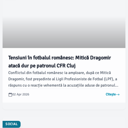
Tensiuni în fotbalul românesc: Mitică Dragomir
atacă dur pe patronul CFR Cluj
Conflictul din fotbalul românesc ia amploare, după ce Mitică
Dragomir, fost președinte al Ligii Profesioniste de Fotbal (LPF), a
răspuns cu o reacție vehementă la acuzațiile aduse de patronul
CFR Cluj. Declarațiile controversate au fost generate de plecarea
02 Apr 2026
Citește
lui Răzvan Zamfir de la CFR Cluj către Universitatea Cluj, fapt ce a
stârnit un val de reacții.
SOCIAL