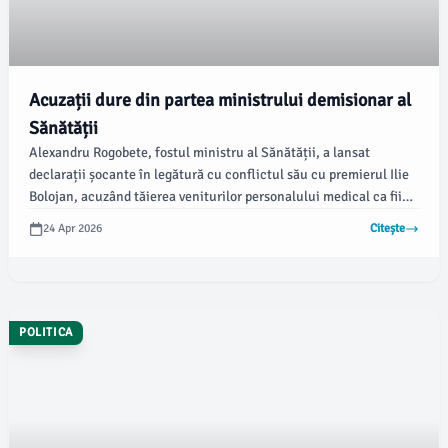
Acuzații dure din partea ministrului demisionar al
Sănătății
Alexandru Rogobete, fostul ministru al Sănătății, a lansat
declarații șocante în legătură cu conflictul său cu premierul Ilie
Bolojan, acuzând tăierea veniturilor personalului medical ca fiind
un factor determinant pentru ruptura dintre ei. Potrivit
24 Apr 2026
Citește
informațiilor oferite, situația a generat tensiuni considerabile în
sistemul sanitar românesc.
POLITICA