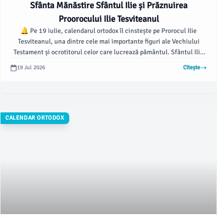
Sfânta Mănăstire Sfântul Ilie și Prăznuirea
Proorocului Ilie Tesviteanul
🔔 Pe 19 iulie, calendarul ortodox îl cinstește pe Prorocul Ilie
Tesviteanul, una dintre cele mai importante figuri ale Vechiului
Testament și ocrotitorul celor care lucrează pământul. Sfântul Ilie
este cunoscut pentru râvna lui față de Dumnezeu și a fost un
19 Jul 2026
Citește
apărător fervent al monoteismului în fața practicilor păgâne.
CALENDAR ORTODOX