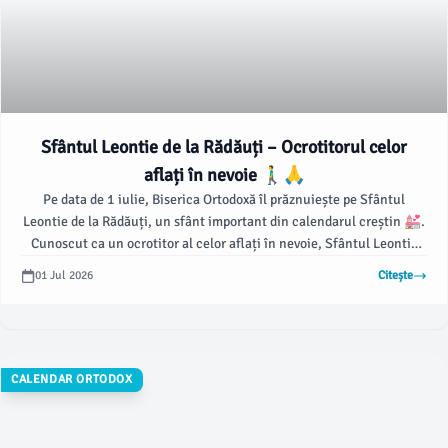
Sfântul Leontie de la Rădăuți – Ocrotitorul celor
aflați în nevoie 🚶‍♂️🙏
Pe data de 1 iulie, Biserica Ortodoxă îl prăznuiește pe Sfântul
Leontie de la Rădăuți, un sfânt important din calendarul creștin 💒.
Cunoscut ca un ocrotitor al celor aflați în nevoie, Sfântul Leontie
este venerat de credincioși pentru viața sa plină de smerenie și
01 Jul 2026
Citește
milostenie.
CALENDAR ORTODOX