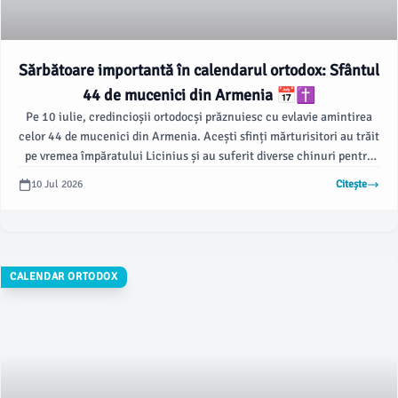
Sărbătoare importantă în calendarul ortodox: Sfântul
44 de mucenici din Armenia 📅✝️
Pe 10 iulie, credincioșii ortodocși prăznuiesc cu evlavie amintirea
celor 44 de mucenici din Armenia. Acești sfinți mărturisitori au trăit
pe vremea împăratului Licinius și au suferit diverse chinuri pentru
credința lor în Hristos, alegând să-și păstreze credința în ciuda
10 Jul 2026
Citește
persecuțiilor dure.
CALENDAR ORTODOX