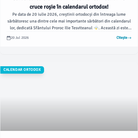
cruce roșie în calendarul ortodox!
Pe data de 20 iulie 2026, creștinii ortodocși din întreaga lume
sărbătoresc una dintre cele mai importante sărbători din calendarul
lor, dedicată Sfântului Proroc Ilie Tesviteanul 🌩️. Această zi este
marcată cu o cruce roșie în calendar, simbolizând importanța
20 Jul 2026
Citește
deosebită a sărbătorii.
CALENDAR ORTODOX