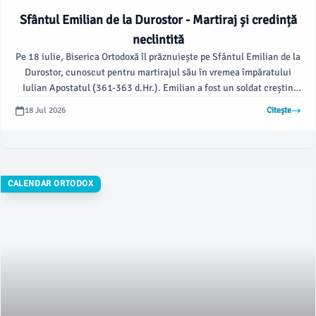
Sfântul Emilian de la Durostor - Martiraj și credință
neclintită
Pe 18 iulie, Biserica Ortodoxă îl prăznuiește pe Sfântul Emilian de la
Durostor, cunoscut pentru martirajul său în vremea împăratului
Iulian Apostatul (361-363 d.Hr.). Emilian a fost un soldat creștin
care a refuzat să aducă jertfă zeilor păgâni, motiv pentru care a fost
18 Jul 2026
Citește
supus la chinuri grele.
CALENDAR ORTODOX