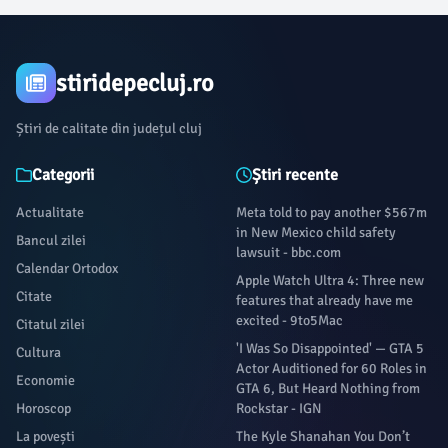
stiridepecluj.ro
Știri de calitate din județul cluj
Categorii
Știri recente
Actualitate
Meta told to pay another $567m
in New Mexico child safety
Bancul zilei
lawsuit - bbc.com
Calendar Ortodox
Apple Watch Ultra 4: Three new
Citate
features that already have me
excited - 9to5Mac
Citatul zilei
'I Was So Disappointed' — GTA 5
Cultura
Actor Auditioned for 60 Roles in
Economie
GTA 6, But Heard Nothing from
Horoscop
Rockstar - IGN
La povești
The Kyle Shanahan You Don’t