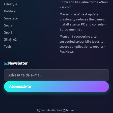
Know and His Value to the 49ers
Lifestyle
- si.com
Politica
Marvel Rivals’ next update
Sanatate
drastically reduces the game’s
install size on PC and console -
Social
Eurogamer.net
Sport
Mom of 4 recovering after
Știați că
suspected spider bite leads to
Tech
severe complications: reports -
Fox News
Newsletter
Abonează-te
Confidențialitate
Termeni