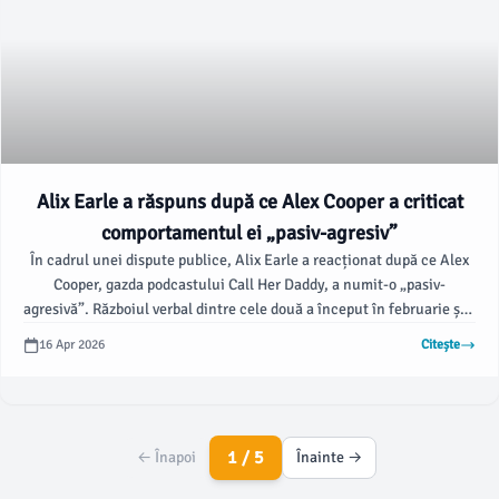
Alix Earle a răspuns după ce Alex Cooper a criticat
comportamentul ei „pasiv-agresiv”
În cadrul unei dispute publice, Alix Earle a reacționat după ce Alex
Cooper, gazda podcastului Call Her Daddy, a numit-o „pasiv-
agresivă”. Războiul verbal dintre cele două a început în februarie și a
prins amploare pe rețelele sociale, conform buzzfeed.com.
16 Apr 2026
Citește
1 / 5
← Înapoi
Înainte →