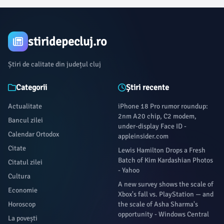
stiridepecluj.ro
Știri de calitate din județul cluj
Categorii
Știri recente
Actualitate
iPhone 18 Pro rumor roundup:
2nm A20 chip, C2 modem,
Bancul zilei
under-display Face ID -
Calendar Ortodox
appleinsider.com
Citate
Lewis Hamilton Drops a Fresh
Batch of Kim Kardashian Photos
Citatul zilei
- Yahoo
Cultura
A new survey shows the scale of
Economie
Xbox's fall vs. PlayStation — and
Horoscop
the scale of Asha Sharma's
opportunity - Windows Central
La povești