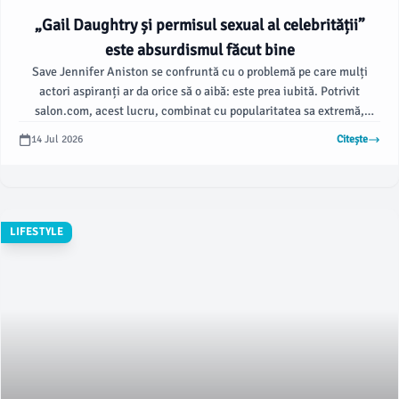
„Gail Daughtry și permisul sexual al celebrității”
este absurdismul făcut bine
Save Jennifer Aniston se confruntă cu o problemă pe care mulți
actori aspiranți ar da orice să o aibă: este prea iubită. Potrivit
salon.com, acest lucru, combinat cu popularitatea sa extremă,
frumusețea incredibilă și dorința de a semna un contract cu Aveeno
14 Jul 2026
Citește
în sânge, îi dă o dimensiune pe care o numesc „ubiquitate
subversivă”.
LIFESTYLE