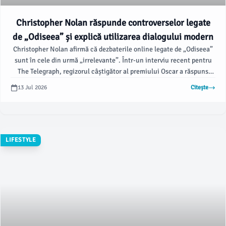
Christopher Nolan răspunde controverselor legate
de „Odiseea” și explică utilizarea dialogului modern
Christopher Nolan afirmă că dezbaterile online legate de „Odiseea”
sunt în cele din urmă „irrelevante”. Într-un interviu recent pentru
The Telegraph, regizorul câștigător al premiului Oscar a răspuns
criticilor privind adaptarea sa după epicul lui Homer, care a stârnit
13 Jul 2026
Citește
controverse online asupra unor alegeri de casting și a utilizării
accentelor americane și a dialogului modern în trailerele sale,
potrivit hollywoodreporter.com.
LIFESTYLE