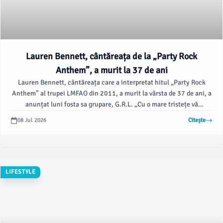
Lauren Bennett, cântăreața de la „Party Rock
Anthem”, a murit la 37 de ani
Lauren Bennett, cântăreața care a interpretat hitul „Party Rock
Anthem” al trupei LMFAO din 2011, a murit la vârsta de 37 de ani, a
anunțat luni fosta sa grupare, G.R.L. „Cu o mare tristețe vă
împărtășim decesul iubitei noastre Lauren,” a spus G.R.L.
08 Jul 2026
Citește
LIFESTYLE