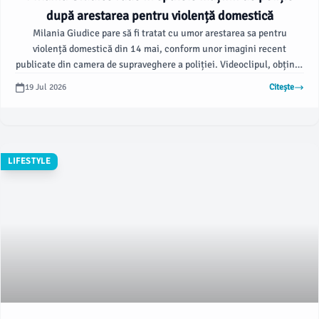
după arestarea pentru violență domestică
Milania Giudice pare să fi tratat cu umor arestarea sa pentru
violență domestică din 14 mai, conform unor imagini recent
publicate din camera de supraveghere a poliției. Videoclipul, obținut
exclusiv de Page Six de la Departamentul de Poliție din Montville
19 Jul 2026
Citește
Township, o arată pe Giudice, în vârstă de 20 de ani, fiind plasată în
spatele unei mașini de poliție cu mâinile legate la spate.
LIFESTYLE