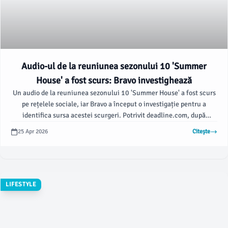
Audio-ul de la reuniunea sezonului 10 'Summer
House' a fost scurs: Bravo investighează
Un audio de la reuniunea sezonului 10 'Summer House' a fost scurs
pe rețelele sociale, iar Bravo a început o investigație pentru a
identifica sursa acestei scurgeri. Potrivit deadline.com, după
filmarea mult așteptatei reuniuni, un fragment dintr-un schimb de
25 Apr 2026
Citește
replici între Ciara Miller, Westling Wilson și Amanda Batula a fost
distribuit pe platforme precum TikTok și Instagram.
LIFESTYLE