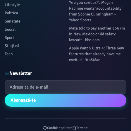
‘Are you serious?’: Megan
Lifestyle
Rapinoe wants ‘accountability’
Politica
from Sophie Cunningham -
Yahoo Sports
Sanatate
Meta told to pay another $567m
Social
in New Mexico child safety
Sport
lawsuit - bbc.com
Știați că
Apple Watch Ultra 4: Three new
Tech
features that already have me
excited - 9to5Mac
Newsletter
Abonează-te
Confidențialitate
Termeni