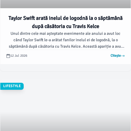
Taylor Swift arată inelul de logodnă la o săptămână
după căsătoria cu Travis Kelce
Unul dintre cele mai așteptate evenimente ale anului a avut loc
când Taylor Swift le-a arătat fanilor inelul ei de logodnă, la o
săptămână după căsătoria cu Travis Kelce. Această apariție a avut
loc la nunta fostului coleg de echipă al lui Kelce, JuJu Smith-
12 Jul 2026
Citește
Schuster, conform pagesix.com.
LIFESTYLE