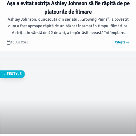
Așa a evitat actrița Ashley Johnson să fie răpită de pe
platourile de filmare
Ashley Johnson, cunoscută din serialul „Growing Pains”, a povestit
cum a fost aproape răpită de un bărbat înarmat în timpul filmărilor.
Actrița, în vârstă de 42 de ani, a împărtășit această întâmplare
alarmantă în cadrul podcastului „Weird Kids”, spunând cum un
16 Jul 2026
Citește
bărbat a apucat-o pe când se plimba cu mama ei, în timp ce publicul
era la doar câțiva pași de ei, conform pagesix.com.
LIFESTYLE