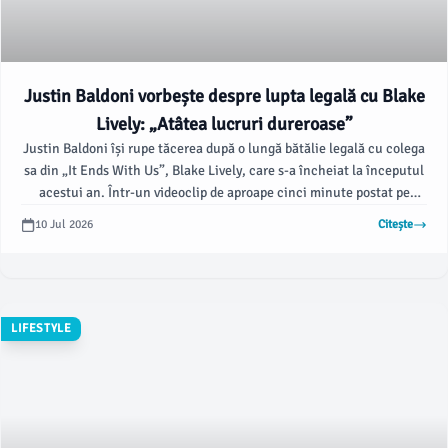
Justin Baldoni vorbește despre lupta legală cu Blake
Lively: „Atâtea lucruri dureroase”
Justin Baldoni își rupe tăcerea după o lungă bătălie legală cu colega
sa din „It Ends With Us”, Blake Lively, care s-a încheiat la începutul
acestui an. Într-un videoclip de aproape cinci minute postat pe
Instagram, Justin, stând alături de soția sa, Emily Baldoni, a explicat
10 Jul 2026
Citește
motivele tăcerii sale și cum s-au descurcat ca familie în ultimii
câțiva ani, începând cu cazul care a captat atenția Hollywood-ului
în august 2024, potrivit hollywoodreporter.com.
LIFESTYLE