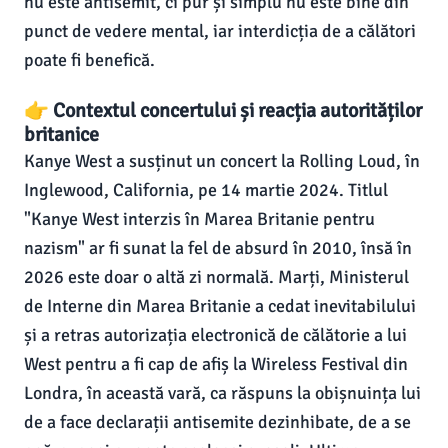
nu este antisemit, ci pur și simplu nu este bine din
punct de vedere mental, iar interdicția de a călători
poate fi benefică.
👉 Contextul concertului și reacția autorităților
britanice
Kanye West a susținut un concert la Rolling Loud, în
Inglewood, California, pe 14 martie 2024. Titlul
"Kanye West interzis în Marea Britanie pentru
nazism" ar fi sunat la fel de absurd în 2010, însă în
2026 este doar o altă zi normală. Marți, Ministerul
de Interne din Marea Britanie a cedat inevitabilului
și a retras autorizația electronică de călătorie a lui
West pentru a fi cap de afiș la Wireless Festival din
Londra, în această vară, ca răspuns la obișnuința lui
de a face declarații antisemite dezinhibate, de a se