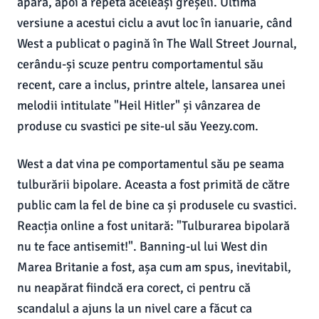
apăra, apoi a repeta aceleași greșeli. Ultima
versiune a acestui ciclu a avut loc în ianuarie, când
West a publicat o pagină în The Wall Street Journal,
cerându-și scuze pentru comportamentul său
recent, care a inclus, printre altele, lansarea unei
melodii intitulate "Heil Hitler" și vânzarea de
produse cu svastici pe site-ul său Yeezy.com.
West a dat vina pe comportamentul său pe seama
tulburării bipolare. Aceasta a fost primită de către
public cam la fel de bine ca și produsele cu svastici.
Reacția online a fost unitară: "Tulburarea bipolară
nu te face antisemit!". Banning-ul lui West din
Marea Britanie a fost, așa cum am spus, inevitabil,
nu neapărat fiindcă era corect, ci pentru că
scandalul a ajuns la un nivel care a făcut ca