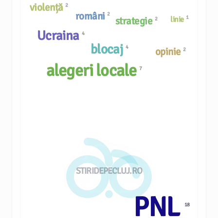
violență
2
români
2
1
strategie
linie
2
Ucraina
4
blocaj
4
opinie
2
alegeri locale
7
STIRIDEPECLUJ.RO
PNL
18