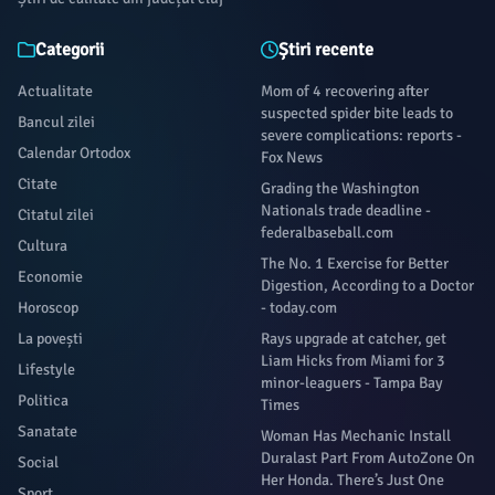
Categorii
Știri recente
Actualitate
Mom of 4 recovering after
suspected spider bite leads to
Bancul zilei
severe complications: reports -
Calendar Ortodox
Fox News
Citate
Grading the Washington
Nationals trade deadline -
Citatul zilei
federalbaseball.com
Cultura
The No. 1 Exercise for Better
Economie
Digestion, According to a Doctor
Horoscop
- today.com
La povești
Rays upgrade at catcher, get
Liam Hicks from Miami for 3
Lifestyle
minor-leaguers - Tampa Bay
Politica
Times
Sanatate
Woman Has Mechanic Install
Duralast Part From AutoZone On
Social
Her Honda. There’s Just One
Sport