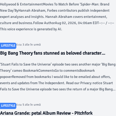
Hollywood & EntertainmentMovies To Watch Before ‘Spider-Man: Brand
New Day’ByHannah Abraham, Forbes contributors publish independent
expert analyses and insights. Hannah Abraham covers entertainment,
culture and business.Follow AuthorAug 02, 2026, 04:06am EDT--:-- / --:--
This voice experience is generated by AI.
Articol postat cu 3 zile în urmă
LIFESTYLE
Big Bang Theory fans stunned as beloved character
returns in spin-off with a very different look - The
‘Stuart Fails to Save the Universe’ episode two sees another major ‘Big Bang
Independent
Theory’ cameo BookmarkCommentsGo to commentsBookmark
popoverRemoved from bookmarks I would like to be emailed about offers,
events and updates from The Independent. Read our Privacy notice Stuart
Fails to Save the Universe episode two sees the return of a major Big Bang
Theory star — but not as fans remember them.
Articol postat cu 5 zile în urmă
LIFESTYLE
Ariana Grande: petal Album Review - Pitchfork