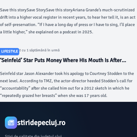
Save this storySave StorySave this storyAriana Grande’s much-scrutinized
drift into a higher vocal register in recent years, to hear her tell it, is an act
of self-preservation. “If I have a long day of press or I have to sing, I’ll place
a little higher,” she explained on a podcast in 2025.
Articol postat cu 1 săptămână în urmă
LIFESTYLE
‘Seinfeld’ Star Puts Money Where His Mouth Is After
Apology - The Daily Beast
Seinfeld star Jason Alexander took his apology to Courtney Stodden to the
next level. According to TMZ, the actor-director heeded Stodden’s call for
“accountability” after she called him out for a 2012 sketch in which he
“repeatedly grazed her breasts” when she was 17 years old.
stiridepecluj.ro
Știri de calitate din județul cluj