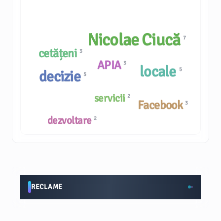
Nicolae Ciucă
7
cetățeni
3
APIA
3
locale
5
decizie
5
servicii
2
Facebook
3
dezvoltare
2
RECLAME