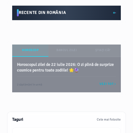
RECENTE DIN ROMÂNIA
HOROSCOP
BANCUL ZILEI
ȘTIAȚI CĂ?
Horoscopul zilei de 22 iulie 2026: O zi plină de surprize
cosmice pentru toate zodiile! 🌟🔮
VEZI TOT
2 săptămâni în urmă
Taguri
Cele mai folosite