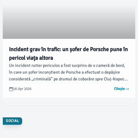
Incident grav în trafic: un șofer de Porsche pune în
pericol viața altora
Un incident rutier periculos a fost surprins de o cameră de bord,
în care un șofer inconștient de Porsche a efectuat o depășire
considerată „criminală” pe drumul de coborâre spre Cluj-Napoca.
Potrivit stiridecluj.ro, manevra iresponsabilă a pus în pericol nu
26 Apr 2026
Citește
doar viața sa, ci și pe cea a altor participanți la trafic.
SOCIAL