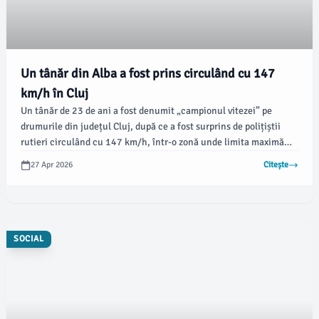
Un tânăr din Alba a fost prins circulând cu 147
km/h în Cluj
Un tânăr de 23 de ani a fost denumit „campionul vitezei” pe
drumurile din județul Cluj, după ce a fost surprins de polițiștii
rutieri circulând cu 147 km/h, într-o zonă unde limita maximă
era semnificativ mai mică. Conform stiridecluj.ro, incidentul a
27 Apr 2026
Citește
avut loc în weekendul recent, ca parte a unei acțiuni de
monitorizare a siguranței rutiere.
SOCIAL