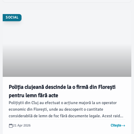
SOCIAL
Poliția clujeană descinde la o firmă din Florești
pentru lemn fără acte
Polițiștii din Cluj au efectuat o acțiune majoră la un operator
economic din Florești, unde au descoperit o cantitate
considerabilă de lemn de foc fără documente legale. Acest raid
face parte dintr-o serie de controale mai ample, menite să
21 Apr 2026
Citește
combată tăierile ilegale și comerțul cu material lemnos fără o