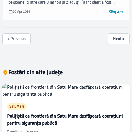
persoane, dintre care 8 minori și 2 adulți. În incident a fost
implicat și un șofer din Cluj, aflat la volanul unuia dintre
20 Apr 2026
Citește
vehiculele colizionare, potrivit informațiilor transmise de
Inspectoratul de Poliție Județean Mureș.
« Previous
Next »
Postări din alte județe
SatuMare
Polițiștii de frontieră din Satu Mare desfășoară operațiuni
pentru siguranța publică
2 săptămâni în urmă