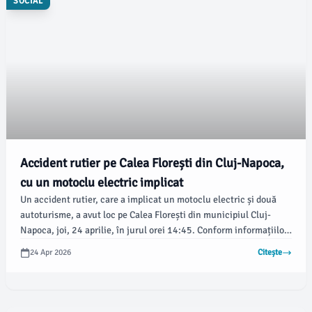
SOCIAL
Accident rutier pe Calea Florești din Cluj-Napoca,
cu un motoclu electric implicat
Un accident rutier, care a implicat un motoclu electric și două
autoturisme, a avut loc pe Calea Florești din municipiul Cluj-
Napoca, joi, 24 aprilie, în jurul orei 14:45. Conform informațiilor
transmise de autorități, incidentul s-a petrecut după ce un șofer
24 Apr 2026
Citește
a intrat pe Calea Florești fără să acorde prioritate motociclului
electric, provocând o coliziune în lanț.