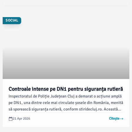
SOCIAL
Controale intense pe DN1 pentru siguranța rutieră
Inspectoratul de Poliție Județean Cluj a demarat o acțiune amplă
pe DN1, una dintre cele mai circulate șosele din România, menită
să sporească siguranța rutieră, conform stiridecluj.ro. Această
intervenție tip „releu” implică o colaborare între mai multe
21 Apr 2026
Citește
județe, asigurând verificări continue pe întreaga lungime a rutei.