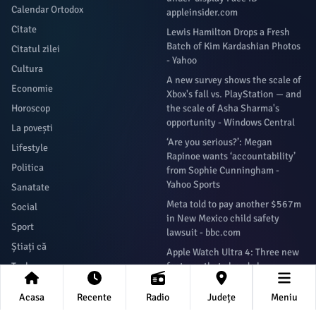
Calendar Ortodox
appleinsider.com
Citate
Lewis Hamilton Drops a Fresh
Batch of Kim Kardashian Photos
Citatul zilei
- Yahoo
Cultura
A new survey shows the scale of
Economie
Xbox's fall vs. PlayStation — and
Horoscop
the scale of Asha Sharma's
opportunity - Windows Central
La povești
‘Are you serious?’: Megan
Lifestyle
Rapinoe wants ‘accountability’
Politica
from Sophie Cunningham -
Yahoo Sports
Sanatate
Meta told to pay another $567m
Social
in New Mexico child safety
Sport
lawsuit - bbc.com
Știați că
Apple Watch Ultra 4: Three new
Tech
features that already have me
excited - 9to5Mac
Acasa
Recente
Radio
Județe
Meniu
Newsletter