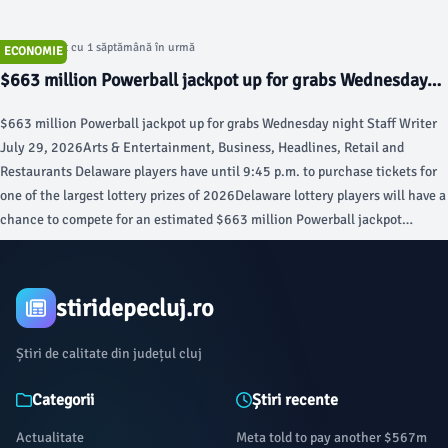
Articol postat cu 1 săptămână în urmă
ECONOMIE
$663 million Powerball jackpot up for grabs Wednesday
night - Delaware LIVE News
$663 million Powerball jackpot up for grabs Wednesday night Staff Writer
July 29, 2026Arts & Entertainment, Business, Headlines, Retail and
Restaurants Delaware players have until 9:45 p.m. to purchase tickets for
one of the largest lottery prizes of 2026Delaware lottery players will have a
chance to compete for an estimated $663 million Powerball jackpot
Wednesday night after no ticket matched all six numbers in Monday’s
drawing.The jackpot carries an estimated cash value of $290.4 million
before federal and state taxes.
stiridepecluj.ro
Știri de calitate din județul cluj
Categorii
Știri recente
Actualitate
Meta told to pay another $567m