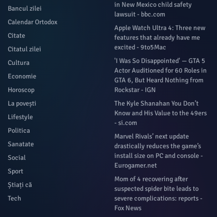
in New Mexico child safety
Bancul zilei
lawsuit - bbc.com
Calendar Ortodox
Apple Watch Ultra 4: Three new
Citate
features that already have me
excited - 9to5Mac
Citatul zilei
'I Was So Disappointed' — GTA 5
Cultura
Actor Auditioned for 60 Roles in
Economie
GTA 6, But Heard Nothing from
Horoscop
Rockstar - IGN
La povești
The Kyle Shanahan You Don’t
Know and His Value to the 49ers
Lifestyle
- si.com
Politica
Marvel Rivals’ next update
Sanatate
drastically reduces the game’s
install size on PC and console -
Social
Eurogamer.net
Sport
Mom of 4 recovering after
Știați că
suspected spider bite leads to
Tech
severe complications: reports -
Fox News