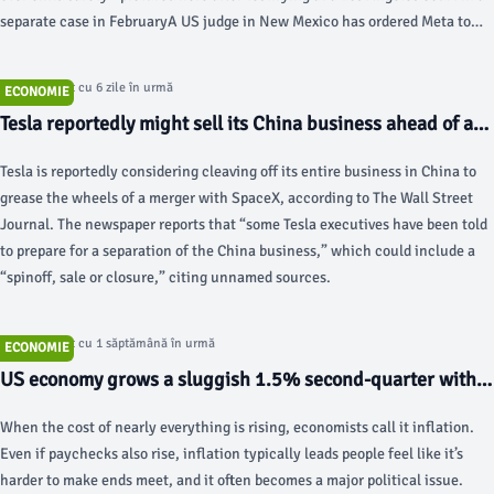
separate case in FebruaryA US judge in New Mexico has ordered Meta to
pay another $567m (£421m) for its failure to warn the public about
dangers its platforms posed to children, marking the largest fine against
Articol postat cu 6 zile în urmă
ECONOMIE
the company over child safety. Judge Bryan Biedscheid said the social
Tesla reportedly might sell its China business ahead of a
media giant is a "public nuisance" akin to air pollution and that it must put
SpaceX merger - techcrunch.com
the money in a fund aimed at reducing future harms.
Tesla is reportedly considering cleaving off its entire business in China to
grease the wheels of a merger with SpaceX, according to The Wall Street
Journal. The newspaper reports that “some Tesla executives have been told
to prepare for a separation of the China business,” which could include a
“spinoff, sale or closure,” citing unnamed sources.
Articol postat cu 1 săptămână în urmă
ECONOMIE
US economy grows a sluggish 1.5% second-quarter with
inflation remaining stubbornly high - AP News
When the cost of nearly everything is rising, economists call it inflation.
Even if paychecks also rise, inflation typically leads people feel like it’s
harder to make ends meet, and it often becomes a major political issue.