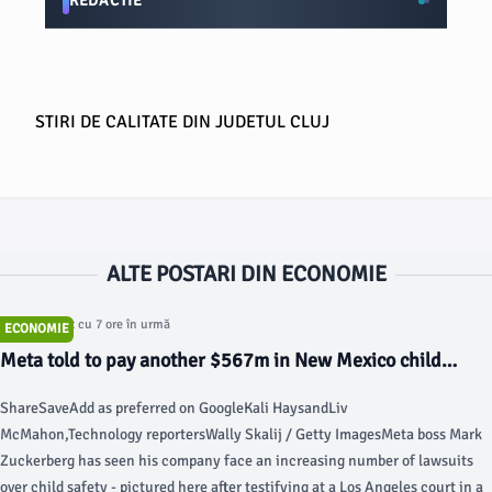
REDACTIE
STIRI DE CALITATE DIN JUDETUL CLUJ
ALTE POSTARI DIN ECONOMIE
Articol postat cu 7 ore în urmă
ECONOMIE
Meta told to pay another $567m in New Mexico child
safety lawsuit - bbc.com
ShareSaveAdd as preferred on GoogleKali HaysandLiv
McMahon,Technology reportersWally Skalij / Getty ImagesMeta boss Mark
Zuckerberg has seen his company face an increasing number of lawsuits
over child safety - pictured here after testifying at a Los Angeles court in a