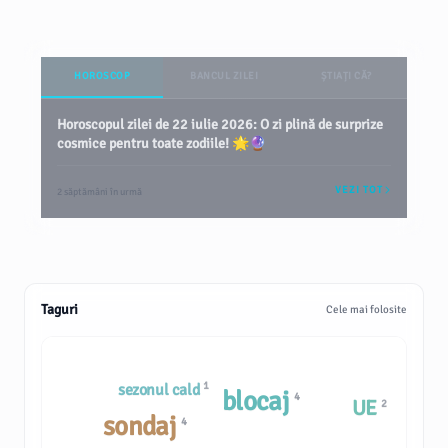
HOROSCOP
BANCUL ZILEI
ȘTIAȚI CĂ?
Horoscopul zilei de 22 iulie 2026: O zi plină de surprize
cosmice pentru toate zodiile! 🌟🔮
VEZI TOT
2 săptămâni în urmă
Taguri
Cele mai folosite
1
sezonul cald
blocaj
4
UE
2
sondaj
4