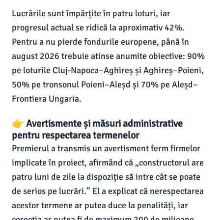
Lucrările sunt împărțite în patru loturi, iar
progresul actual se ridică la aproximativ 42%.
Pentru a nu pierde fondurile europene, până în
august 2026 trebuie atinse anumite obiective: 90%
pe loturile Cluj-Napoca–Aghireș și Aghireș–Poieni,
50% pe tronsonul Poieni–Aleșd și 70% pe Aleșd–
Frontiera Ungaria.
👉 Avertismente și măsuri administrative
pentru respectarea termenelor
Premierul a transmis un avertisment ferm firmelor
implicate în proiect, afirmând că „constructorul are
patru luni de zile la dispoziție să intre cât se poate
de serios pe lucrări.” El a explicat că nerespectarea
acestor termene ar putea duce la penalități, iar
corecția ar putea fi de maximum 200 de milioane.