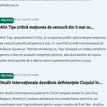
stiridecluj.ro.
Articol postat cu 3 luni în urmă
POLITICA
Alin Tișe critică moțiunea de cenzură din 5 mai cu
metafore inedite
Alin Tișe, președintele CJ Cluj, și-a exprimat public opinia despre moțiunea
de cenzură planificată pentru 5 mai, în care PSD și AUR intenționează să
înlăture Guvernul. Potrivit stiridecluj.ro, Tișe folosește un limbaj metaforic
pentru a descrie această competiție politică, aducând aminte de nevoia
celor două partide de a obține voturi suplimentare pentru a reuși.
Articol postat cu 3 luni în urmă
POLITICA
Studii internaționale dezvăluie deficiențele Clujului în
gestionarea trotinetelor electrice
Un studiu internațional publicat în 2026 compară modul în care Cluj-
Napoca, Madrid și Lisabona abordează micromobilitatea electrică, iar
rezultatele sunt îngrijorătoare pentru orașul condus de Emil Boc. Analiza,