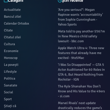
Categorii
Știri recente
Actualitate
‘Are you serious?’: Megan
Rapinoe wants ‘accountability’
Bancul zilei
from Sophie Cunningham -
Calendar Ortodox
Yahoo Sports
Citate
Meta told to pay another $567m
in New Mexico child safety
Citatul zilei
lawsuit - bbc.com
Cultura
Apple Watch Ultra 4: Three new
Economie
features that already have me
Horoscop
excited - 9to5Mac
La povești
'I Was So Disappointed' — GTA 5
Actor Auditioned for 60 Roles in
Lifestyle
GTA 6, But Heard Nothing from
Politica
Rockstar - IGN
Sanatate
The Kyle Shanahan You Don’t
Know and His Value to the 49ers
Social
- si.com
Sport
Marvel Rivals’ next update
Știați că
drastically reduces the game’s