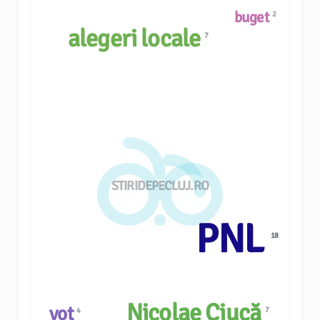
buget
2
alegeri locale
7
STIRIDEPECLUJ.RO
PNL
18
Nicolae Ciucă
vot
7
4