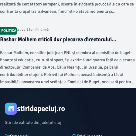
realizată de cercetători europeni, scoate în evidență provocările cu care se
confruntă orașul transilvănean, fiind într-o etapă incipientă și
dezorganizată în acest domeniu, conform stiridecluj.ro.
Articol postat cu 3 luni în urmă
POLITICA
Bashar Molhem critică dur plecarea directorului
Companiei de Apă în Brazilia
Bashar Molhem, consilier județean PNL și membru al comisiilor de buget-
finanțe și educație, cultură și sport, își exprimă indignarea față de plecarea
directorului Companiei de Apă, Călin Neamțu, în Brazilia, pe banii
contribuabililor clujeni. Potrivit lui Molhem, această absență a făcut
imposibilă convocarea unei ședințe a Comisiei de Buget, necesară pentru
discutarea bugetelor companiilor din subordinea CJ Cluj.
stiridepecluj.ro
Știri de calitate din județul cluj