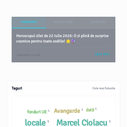
HOROSCOP
BANCUL ZILEI
ȘTIAȚI CĂ?
Horoscopul zilei de 22 iulie 2026: O zi plină de surprize
cosmice pentru toate zodiile! 🌟🔮
VEZI TOT
2 săptămâni în urmă
Taguri
Cele mai folosite
1
Avangarde
dată
2
1
fonduri UE
locale
Marcel Ciolacu
5
5