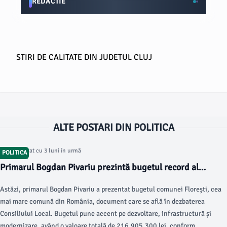
REDACTIE
STIRI DE CALITATE DIN JUDETUL CLUJ
ALTE POSTARI DIN POLITICA
Articol postat cu 3 luni în urmă
POLITICA
Primarul Bogdan Pivariu prezintă bugetul record al
comunei Florești
Astăzi, primarul Bogdan Pivariu a prezentat bugetul comunei Florești, cea
mai mare comună din România, document care se află în dezbaterea
Consiliului Local. Bugetul pune accent pe dezvoltare, infrastructură și
modernizare, având o valoare totală de 216.905.300 lei, conform