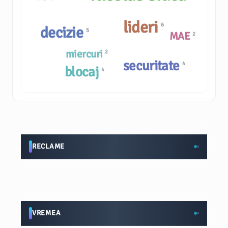
lideri
6
decizie
5
MAE
2
miercuri
2
securitate
4
blocaj
4
RECLAME
VREMEA