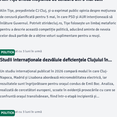
metafore inedite
Alin Tișe, președintele CJ Cluj, și-a exprimat public opinia despre moțiunea
de cenzură planificată pentru 5 mai, în care PSD și AUR intenționează să
înlăture Guvernul. Potrivit stiridecluj.ro, Tișe folosește un limbaj metaforic
pentru a descrie această competiție politică, aducând aminte de nevoia
celor două partide de a obține voturi suplimentare pentru a reuși.
Articol postat cu 3 luni în urmă
POLITICA
Studii internaționale dezvăluie deficiențele Clujului în
gestionarea trotinetelor electrice
Un studiu internațional publicat în 2026 compară modul în care Cluj-
Napoca, Madrid și Lisabona abordează micromobilitatea electrică, iar
rezultatele sunt îngrijorătoare pentru orașul condus de Emil Boc. Analiza,
realizată de cercetători europeni, scoate în evidență provocările cu care se
confruntă orașul transilvănean, fiind într-o etapă incipientă și
dezorganizată în acest domeniu, conform stiridecluj.ro.
Articol postat cu 3 luni în urmă
POLITICA