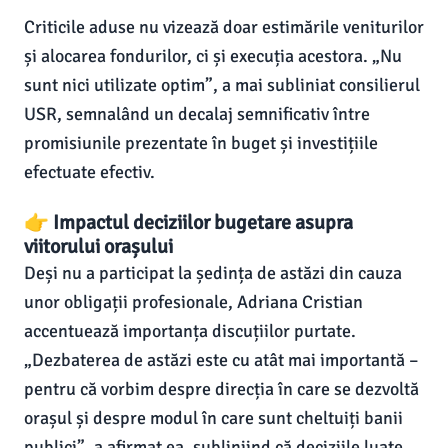
Criticile aduse nu vizează doar estimările veniturilor
și alocarea fondurilor, ci și execuția acestora. „Nu
sunt nici utilizate optim”, a mai subliniat consilierul
USR, semnalând un decalaj semnificativ între
promisiunile prezentate în buget și investițiile
efectuate efectiv.
👉 Impactul deciziilor bugetare asupra
viitorului orașului
Deși nu a participat la ședința de astăzi din cauza
unor obligații profesionale, Adriana Cristian
accentuează importanța discuțiilor purtate.
„Dezbaterea de astăzi este cu atât mai importantă –
pentru că vorbim despre direcția în care se dezvoltă
orașul și despre modul în care sunt cheltuiți banii
publici”, a afirmat ea, subliniind că deciziile luate