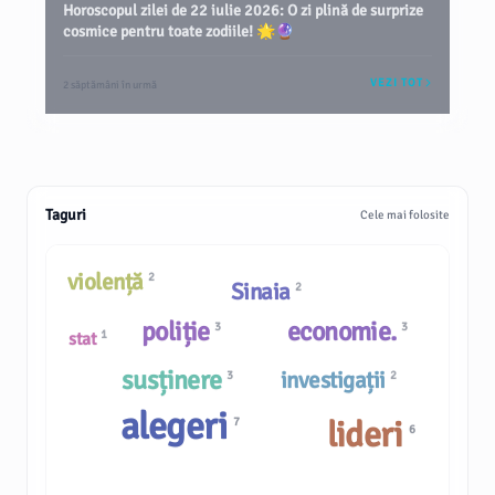
Horoscopul zilei de 22 iulie 2026: O zi plină de surprize
cosmice pentru toate zodiile! 🌟🔮
VEZI TOT
2 săptămâni în urmă
Taguri
Cele mai folosite
violență
2
Sinaia
2
poliție
economie.
3
3
1
stat
susținere
investigații
3
2
alegeri
lideri
7
6