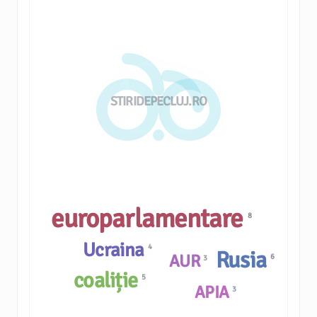
STIRIDEPECLUJ.RO
europarlamentare
8
Ucraina
4
Rusia
AUR
6
3
coaliție
5
APIA
3