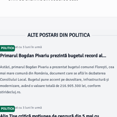
ALTE POSTARI DIN POLITICA
Articol postat cu 3 luni în urmă
POLITICA
Primarul Bogdan Pivariu prezintă bugetul record al
comunei Florești
Astăzi, primarul Bogdan Pivariu a prezentat bugetul comunei Florești, cea
mai mare comună din România, document care se află în dezbaterea
Consiliului Local. Bugetul pune accent pe dezvoltare, infrastructură și
modernizare, având o valoare totală de 216.905.300 lei, conform
stiridecluj.ro.
Articol postat cu 3 luni în urmă
POLITICA
Alin Tișe critică moțiunea de cenzură din 5 mai cu