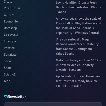
Citate
Lewis Hamilton Drops a Fresh
Batch of Kim Kardashian Photos
Citatul zilei
- Yahoo
Cultura
A new survey shows the scale of
Economie
Xbox's fall vs. PlayStation — and
Horoscop
the scale of Asha Sharma's
opportunity - Windows Central
La povești
‘Are you serious?’: Megan
Lifestyle
Rapinoe wants ‘accountability’
Politica
from Sophie Cunningham -
Yahoo Sports
Sanatate
Meta told to pay another $567m
Social
in New Mexico child safety
Sport
lawsuit - bbc.com
Știați că
Apple Watch Ultra 4: Three new
Tech
features that already have me
excited - 9to5Mac
Newsletter