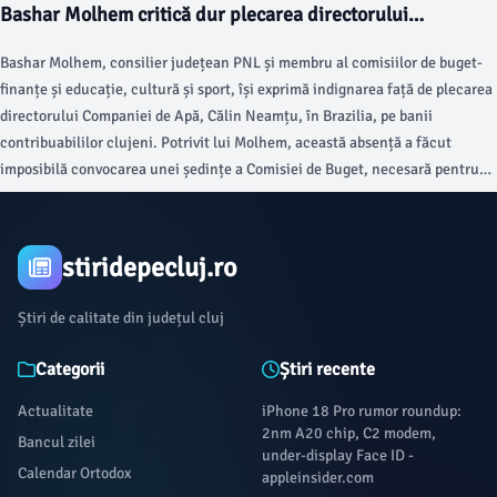
Bashar Molhem critică dur plecarea directorului
Companiei de Apă în Brazilia
Bashar Molhem, consilier județean PNL și membru al comisiilor de buget-
finanțe și educație, cultură și sport, își exprimă indignarea față de plecarea
directorului Companiei de Apă, Călin Neamțu, în Brazilia, pe banii
contribuabililor clujeni. Potrivit lui Molhem, această absență a făcut
imposibilă convocarea unei ședințe a Comisiei de Buget, necesară pentru
discutarea bugetelor companiilor din subordinea CJ Cluj.
stiridepecluj.ro
Știri de calitate din județul cluj
Categorii
Știri recente
Actualitate
iPhone 18 Pro rumor roundup:
2nm A20 chip, C2 modem,
Bancul zilei
under-display Face ID -
Calendar Ortodox
appleinsider.com