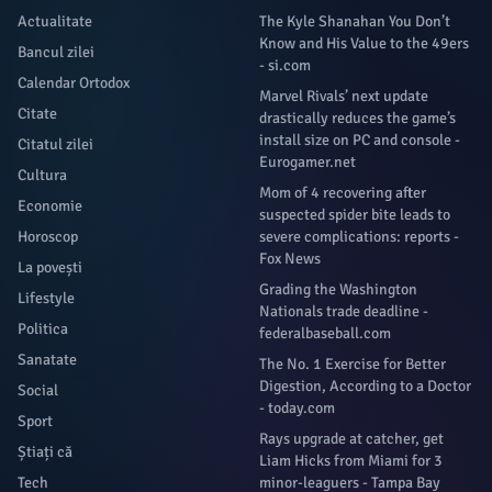
Actualitate
The Kyle Shanahan You Don’t
Know and His Value to the 49ers
Bancul zilei
- si.com
Calendar Ortodox
Marvel Rivals’ next update
Citate
drastically reduces the game’s
install size on PC and console -
Citatul zilei
Eurogamer.net
Cultura
Mom of 4 recovering after
Economie
suspected spider bite leads to
Horoscop
severe complications: reports -
Fox News
La povești
Grading the Washington
Lifestyle
Nationals trade deadline -
Politica
federalbaseball.com
Sanatate
The No. 1 Exercise for Better
Digestion, According to a Doctor
Social
- today.com
Sport
Rays upgrade at catcher, get
Știați că
Liam Hicks from Miami for 3
Tech
minor-leaguers - Tampa Bay