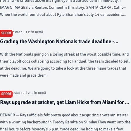
ribs and 40 stitches above his right eye in a car accident in mid-July. |
IMAGN IMAGES via Reuters ConnectIn this story: SANTA CLARA, Calif.—
When the world found out about Kyle Shanahan’s July 14 car accident,
most images blasted across social media or television were of him with a
headset on and a playsheet in hand.
Articol postat cu 1 zi în urmă
SPORT
Grading the Washington Nationals trade deadline -
federalbaseball.com
With the Nationals going on a losing streak at the worst possible time, and
their playoff odds collapsing according to Fanduel, the team decided to sell
at the deadline. We are going to take a look at the three major trades that
were made and grade them.
Articol postat cu 2 zile în urmă
SPORT
Rays upgrade at catcher, get Liam Hicks from Miami for 3
minor-leaguers - Tampa Bay Times
DENVER — Rays officials felt pretty good about acquiring a veteran starter
with a winning background in Freddy Peralta on Sunday.They went into the
final hours before Monday’s 6 p.m. trade deadline hoping to make a few