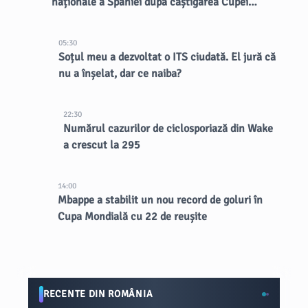
naționale a Spaniei după câștigarea Cupei
Mondiale
05:30
Soțul meu a dezvoltat o ITS ciudată. El jură că
nu a înșelat, dar ce naiba?
22:30
Numărul cazurilor de ciclosporiază din Wake
a crescut la 295
14:00
Mbappe a stabilit un nou record de goluri în
Cupa Mondială cu 22 de reușite
RECENTE DIN ROMÂNIA