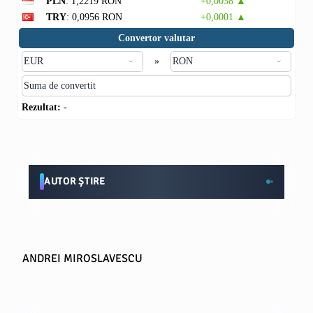
PLN
: 1,2219 RON
+0,0038 ▲
TRY
: 0,0956 RON
+0,0001 ▲
Convertor valutar
»
Rezultat:
-
AUTOR ȘTIRE
ANDREI MIROSLAVESCU