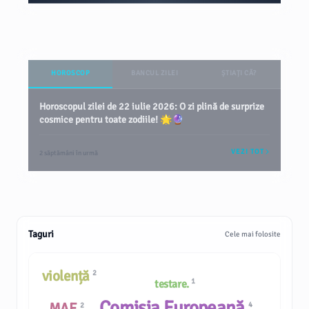
HOROSCOP
BANCUL ZILEI
ȘTIAȚI CĂ?
Horoscopul zilei de 22 iulie 2026: O zi plină de surprize
cosmice pentru toate zodiile! 🌟🔮
VEZI TOT
2 săptămâni în urmă
Taguri
Cele mai folosite
violență
2
1
testare.
Comisia Europeană
MAE
4
2