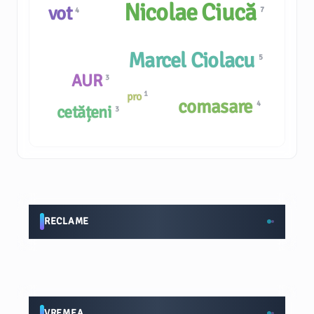
Nicolae Ciucă
vot
7
4
Marcel Ciolacu
5
AUR
3
1
pro
comasare
4
cetățeni
3
RECLAME
VREMEA