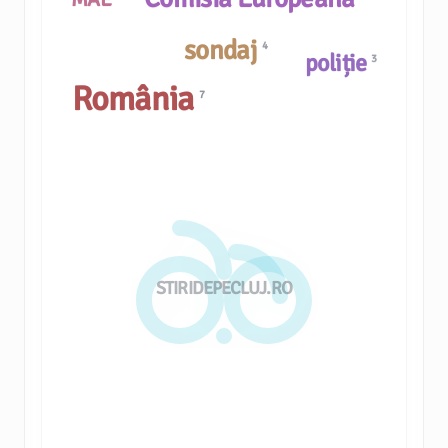
sondaj
4
poliție
3
România
7
STIRIDEPECLUJ.RO