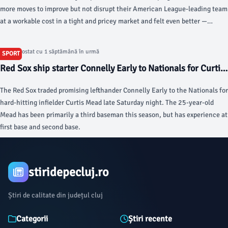
more moves to improve but not disrupt their American League-leading team
at a workable cost in a tight and pricey market and felt even better —
though somewhat exhausted — after adding slugging catcher Liam Hicks
and veteran reliever Tyler Wells.“Honestly, not a whole lot of reflection yet.
Articol postat cu 1 săptămână în urmă
SPORT
Red Sox ship starter Connelly Early to Nationals for Curtis
Mead - The Boston Globe
The Red Sox traded promising lefthander Connelly Early to the Nationals for
hard-hitting infielder Curtis Mead late Saturday night. The 25-year-old
Mead has been primarily a third baseman this season, but has experience at
first base and second base.
stiridepecluj.ro
Știri de calitate din județul cluj
Categorii
Știri recente