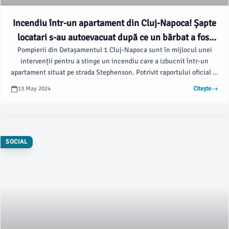
Incendiu într-un apartament din Cluj-Napoca! Șapte
locatari s-au autoevacuat după ce un bărbat a fost
Pompierii din Detașamentul 1 Cluj-Napoca sunt în mijlocul unei
salvat - VIDEO
intervenții pentru a stinge un incendiu care a izbucnit într-un
apartament situat pe strada Stephenson. Potrivit raportului oficial al
ISU Cluj, forțele de intervenție au intrat în apartamentul plin cu fum
13 May 2024
Citește
și au reușit să evacueze un bărbat de 55 de ani, care se afla în stare
conștientă.
SOCIAL