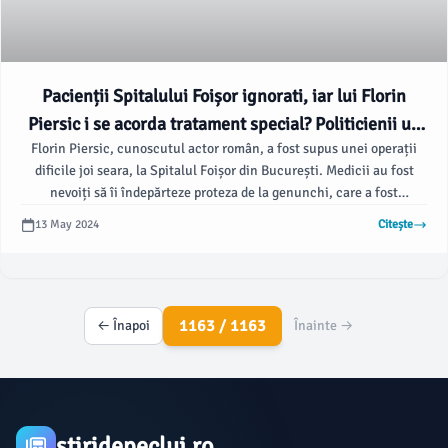
Pacienții Spitalului Foișor ignorati, iar lui Florin
Piersic i se acorda tratament special? Politicienii un
Florin Piersic, cunoscutul actor român, a fost supus unei operații
spectacol, dar pacienții obișnuiți sunt dati deoparte!
dificile joi seara, la Spitalul Foișor din București. Medicii au fost
nevoiți să îi îndepărteze proteza de la genunchi, care a fost
identificată ca fiind sursa infecției care s-a răspândit în întregul său
13 May 2024
Citește
corp.
1163 / 1163
← Înapoi
Înainte →
stiridepecluj.ro