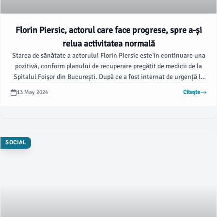
Florin Piersic, actorul care face progrese, spre a-și
relua activitatea normală
Starea de sănătate a actorului Florin Piersic este în continuare una
pozitivă, conform planului de recuperare pregătit de medicii de la
Spitalul Foişor din București. După ce a fost internat de urgență la
începutul săptămânii cu simptome de infecție urinară și
13 May 2024
Citește
insuficiență renală, marele actor și-a revenit și se mobilizează din ce
în ce mai mult, potrivit informațiilor furnizate de echipa medicală.
SOCIAL