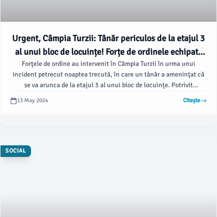
Urgent, Câmpia Turzii: Tânăr periculos de la etajul 3
al unui bloc de locuințe! Forțe de ordinele echipate
Forţele de ordine au intervenit în Câmpia Turzii în urma unui
cu echipaje ale pompierilor, intervențiile de poliție și
incident petrecut noaptea trecută, în care un tânăr a ameninţat că
ambulanță au prevenit tragedia - Agentul ISU.
se va arunca de la etajul 3 al unui bloc de locuinţe. Potrivit
Inspectoratului pentru Situaţii de Urgenţă Cluj, pompierii de la
13 May 2024
Citește
Detaşamentul Turda au fost solicitaţi să intervină pentru a acorda
asistenţă unei persoane cu agitaţie psihomotorie.
SOCIAL