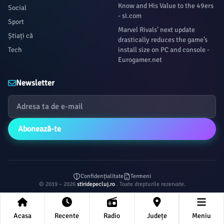
Know and His Value to the 49ers
Social
- si.com
Sport
Marvel Rivals’ next update
Știați că
drastically reduces the game’s
Tech
install size on PC and console -
Eurogamer.net
Newsletter
Abonează-te
Confidențialitate
Termeni
© 2019 – 2026
stiridepecluj.ro
. Toate drepturile rezervate.
Acasa
Recente
Radio
Județe
Meniu