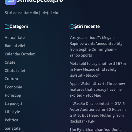
Știri de calitate din județul cluj
Categorii
Știri recente
Actualitate
‘Are you serious?’: Megan
Rapinoe wants ‘accountability’
Bancul zilei
from Sophie Cunningham -
Calendar Ortodox
Yahoo Sports
Citate
Meta told to pay another $567m
in New Mexico child safety
Citatul zilei
lawsuit - bbc.com
Cultura
Apple Watch Ultra 4: Three new
Economie
features that already have me
Horoscop
excited - 9to5Mac
La povești
'I Was So Disappointed' — GTA 5
Actor Auditioned for 60 Roles in
Lifestyle
GTA 6, But Heard Nothing from
Politica
Rockstar - IGN
Sanatate
The Kyle Shanahan You Don’t