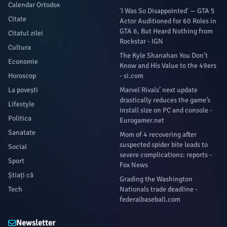
Calendar Ortodox
'I Was So Disappointed' — GTA 5
Citate
Actor Auditioned for 60 Roles in
GTA 6, But Heard Nothing from
Citatul zilei
Rockstar - IGN
Cultura
The Kyle Shanahan You Don’t
Economie
Know and His Value to the 49ers
Horoscop
- si.com
La povești
Marvel Rivals’ next update
drastically reduces the game’s
Lifestyle
install size on PC and console -
Politica
Eurogamer.net
Sanatate
Mom of 4 recovering after
suspected spider bite leads to
Social
severe complications: reports -
Sport
Fox News
Știați că
Grading the Washington
Tech
Nationals trade deadline -
federalbaseball.com
Newsletter