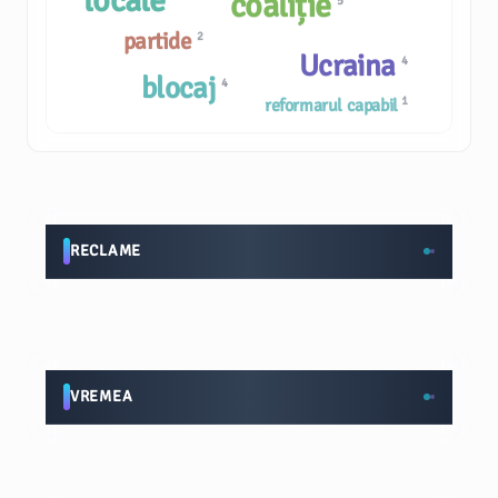
locale
coaliție
5
partide
2
Ucraina
4
blocaj
4
1
reformarul capabil
RECLAME
VREMEA