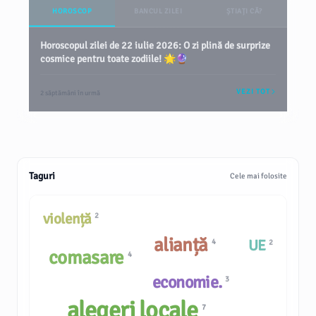
HOROSCOP
BANCUL ZILEI
ȘTIAȚI CĂ?
Horoscopul zilei de 22 iulie 2026: O zi plină de surprize
cosmice pentru toate zodiile! 🌟🔮
VEZI TOT
2 săptămâni în urmă
Taguri
Cele mai folosite
violență
2
alianță
UE
4
2
comasare
4
economie.
3
alegeri locale
7