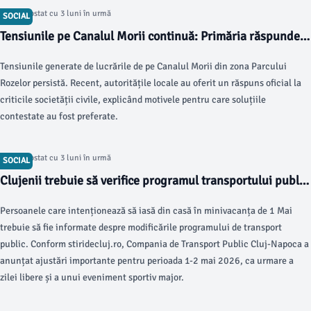
Articol postat cu 3 luni în urmă
SOCIAL
Tensiunile pe Canalul Morii continuă: Primăria răspunde
criticilor
Tensiunile generate de lucrările de pe Canalul Morii din zona Parcului
Rozelor persistă. Recent, autoritățile locale au oferit un răspuns oficial la
criticile societății civile, explicând motivele pentru care soluțiile
contestate au fost preferate.
Articol postat cu 3 luni în urmă
SOCIAL
Clujenii trebuie să verifice programul transportului public
de 1 Mai
Persoanele care intenționează să iasă din casă în minivacanța de 1 Mai
trebuie să fie informate despre modificările programului de transport
public. Conform stiridecluj.ro, Compania de Transport Public Cluj-Napoca a
anunțat ajustări importante pentru perioada 1-2 mai 2026, ca urmare a
zilei libere și a unui eveniment sportiv major.