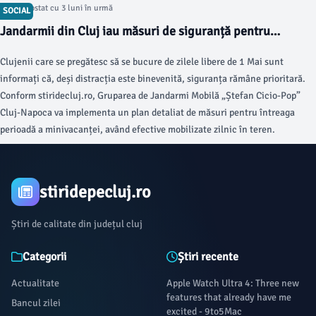
Articol postat cu 3 luni în urmă
SOCIAL
Jandarmii din Cluj iau măsuri de siguranță pentru
minivacanța de 1 Mai
Clujenii care se pregătesc să se bucure de zilele libere de 1 Mai sunt
informați că, deși distracția este binevenită, siguranța rămâne prioritară.
Conform stiridecluj.ro, Gruparea de Jandarmi Mobilă „Ștefan Cicio-Pop”
Cluj-Napoca va implementa un plan detaliat de măsuri pentru întreaga
perioadă a minivacanței, având efective mobilizate zilnic în teren.
stiridepecluj.ro
Știri de calitate din județul cluj
Categorii
Știri recente
Actualitate
Apple Watch Ultra 4: Three new
features that already have me
Bancul zilei
excited - 9to5Mac