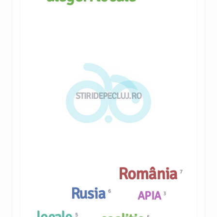
STIRIDEPECLUJ.RO
România
7
Rusia
6
APIA
3
5