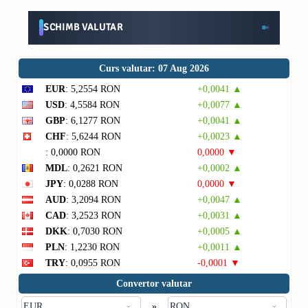
SCHIMB VALUTAR
Curs valutar: 07 Aug 2026
EUR
: 5,2554 RON
+0,0041 ▲
USD
: 4,5584 RON
+0,0077 ▲
GBP
: 6,1277 RON
+0,0041 ▲
CHF
: 5,6244 RON
+0,0023 ▲
: 0,0000 RON
0,0000 ▼
MDL
: 0,2621 RON
+0,0002 ▲
JPY
: 0,0288 RON
0,0000 ▼
AUD
: 3,2094 RON
+0,0047 ▲
CAD
: 3,2523 RON
+0,0031 ▲
DKK
: 0,7030 RON
+0,0005 ▲
PLN
: 1,2230 RON
+0,0011 ▲
TRY
: 0,0955 RON
-0,0001 ▼
Convertor valutar
»