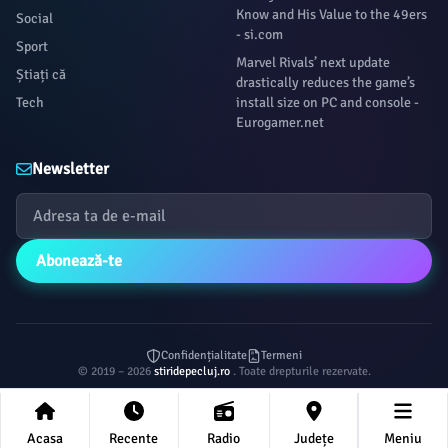
Know and His Value to the 49ers
Social
- si.com
Sport
Marvel Rivals’ next update
Știați că
drastically reduces the game’s
Tech
install size on PC and console -
Eurogamer.net
Newsletter
Abonează-te
Confidențialitate
Termeni
© 2019 – 2026
stiridepecluj.ro
. Toate drepturile rezervate.
Acasa
Recente
Radio
Județe
Meniu