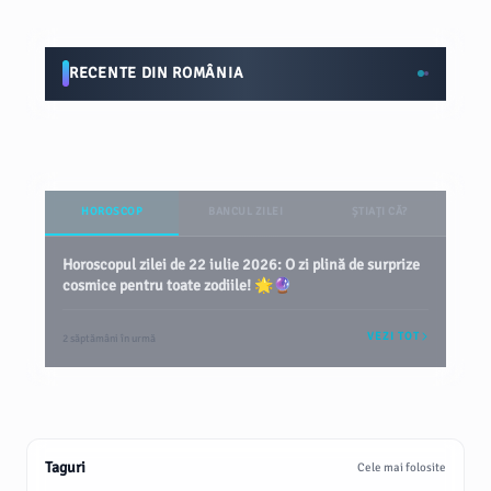
RECENTE DIN ROMÂNIA
HOROSCOP
BANCUL ZILEI
ȘTIAȚI CĂ?
Horoscopul zilei de 22 iulie 2026: O zi plină de surprize
cosmice pentru toate zodiile! 🌟🔮
VEZI TOT
2 săptămâni în urmă
Taguri
Cele mai folosite