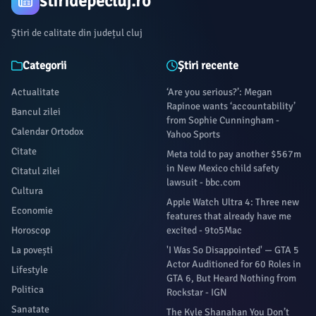
stiridepecluj.ro
Știri de calitate din județul cluj
Categorii
Știri recente
Actualitate
‘Are you serious?’: Megan
Rapinoe wants ‘accountability’
Bancul zilei
from Sophie Cunningham -
Calendar Ortodox
Yahoo Sports
Citate
Meta told to pay another $567m
in New Mexico child safety
Citatul zilei
lawsuit - bbc.com
Cultura
Apple Watch Ultra 4: Three new
Economie
features that already have me
Horoscop
excited - 9to5Mac
La povești
'I Was So Disappointed' — GTA 5
Actor Auditioned for 60 Roles in
Lifestyle
GTA 6, But Heard Nothing from
Politica
Rockstar - IGN
Sanatate
The Kyle Shanahan You Don’t