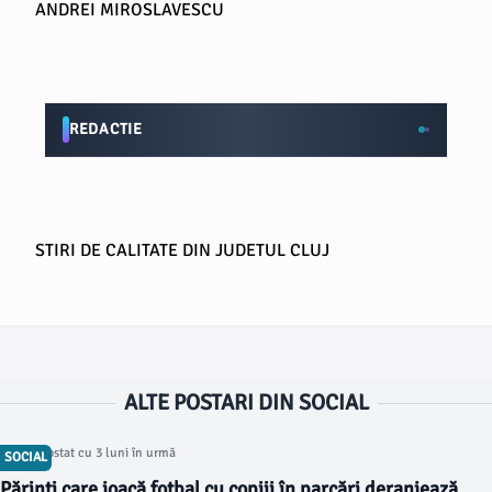
ANDREI MIROSLAVESCU
REDACTIE
STIRI DE CALITATE DIN JUDETUL CLUJ
ALTE POSTARI DIN SOCIAL
Articol postat cu 3 luni în urmă
SOCIAL
Părinți care joacă fotbal cu copiii în parcări deranjează