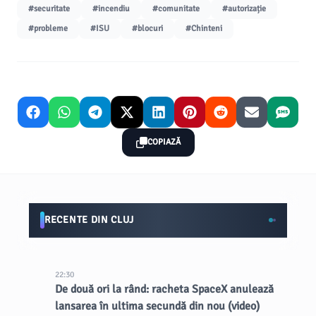
#securitate
#incendiu
#comunitate
#autorizație
#probleme
#ISU
#blocuri
#Chinteni
COPIAZĂ
RECENTE DIN CLUJ
22:30
De două ori la rând: racheta SpaceX anulează
lansarea în ultima secundă din nou (video)