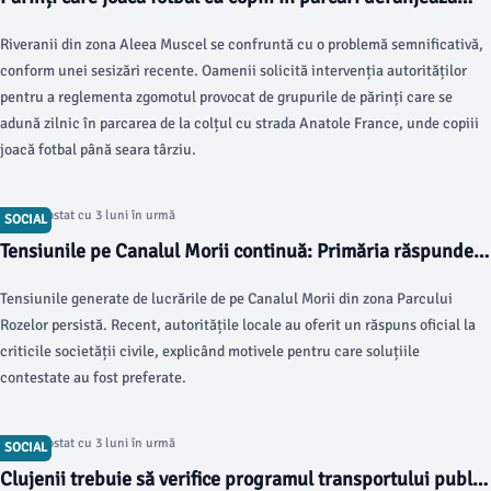
locatarii
Riveranii din zona Aleea Muscel se confruntă cu o problemă semnificativă,
conform unei sesizări recente. Oamenii solicită intervenția autorităților
pentru a reglementa zgomotul provocat de grupurile de părinți care se
adună zilnic în parcarea de la colțul cu strada Anatole France, unde copiii
joacă fotbal până seara târziu.
Articol postat cu 3 luni în urmă
SOCIAL
Tensiunile pe Canalul Morii continuă: Primăria răspunde
criticilor
Tensiunile generate de lucrările de pe Canalul Morii din zona Parcului
Rozelor persistă. Recent, autoritățile locale au oferit un răspuns oficial la
criticile societății civile, explicând motivele pentru care soluțiile
contestate au fost preferate.
Articol postat cu 3 luni în urmă
SOCIAL
Clujenii trebuie să verifice programul transportului public