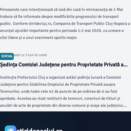
de 1 Mai
Persoanele care intenționează să iasă din casă în minivacanța de 1 Mai
trebuie să fie informate despre modificările programului de transport
public. Conform stiridecluj.ro, Compania de Transport Public Cluj-Napoca a
anunțat ajustări importante pentru perioada 1-2 mai 2026, ca urmare a
zilei libere și a unui eveniment sportiv major.
Articol postat cu 3 luni în urmă
SOCIAL
Ședința Comisiei Județene pentru Proprietate Privată a
fost convocată de Prefectura Cluj
Instituția Prefectului Cluj a organizat astăzi ședința lunară a Comisiei
Județene pentru Stabilirea Dreptului de Proprietate Privată asupra
Terenurilor, unde toate cele 42 de puncte de pe ordinea de zi au fost
aprobate. Acestea au vizat restituiri de terenuri, corecturi de titluri și
anulări de acte de proprietate din diverse comune și orașe ale județului,
conform stiridecluj.ro.