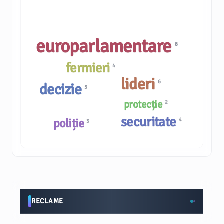
europarlamentare
8
fermieri
4
lideri
6
decizie
5
protecție
2
securitate
poliție
4
3
RECLAME