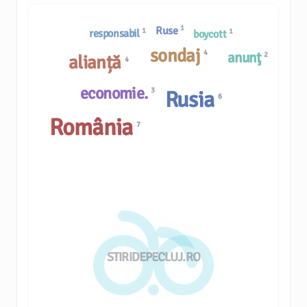
1
Ruse
1
1
responsabil
boycott
sondaj
4
anunţ
2
alianță
4
economie.
3
Rusia
6
România
7
STIRIDEPECLUJ.RO