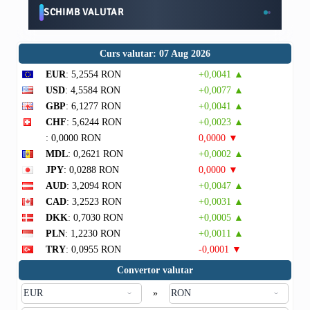
SCHIMB VALUTAR
Curs valutar: 07 Aug 2026
EUR
: 5,2554 RON
+0,0041 ▲
USD
: 4,5584 RON
+0,0077 ▲
GBP
: 6,1277 RON
+0,0041 ▲
CHF
: 5,6244 RON
+0,0023 ▲
: 0,0000 RON
0,0000 ▼
MDL
: 0,2621 RON
+0,0002 ▲
JPY
: 0,0288 RON
0,0000 ▼
AUD
: 3,2094 RON
+0,0047 ▲
CAD
: 3,2523 RON
+0,0031 ▲
DKK
: 0,7030 RON
+0,0005 ▲
PLN
: 1,2230 RON
+0,0011 ▲
TRY
: 0,0955 RON
-0,0001 ▼
Convertor valutar
»