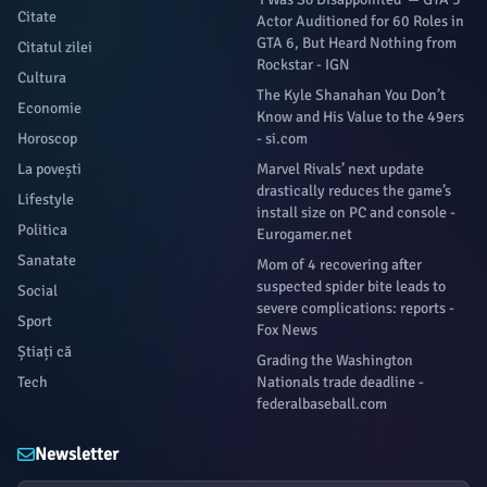
Citate
Actor Auditioned for 60 Roles in
GTA 6, But Heard Nothing from
Citatul zilei
Rockstar - IGN
Cultura
The Kyle Shanahan You Don’t
Economie
Know and His Value to the 49ers
Horoscop
- si.com
La povești
Marvel Rivals’ next update
drastically reduces the game’s
Lifestyle
install size on PC and console -
Politica
Eurogamer.net
Sanatate
Mom of 4 recovering after
suspected spider bite leads to
Social
severe complications: reports -
Sport
Fox News
Știați că
Grading the Washington
Tech
Nationals trade deadline -
federalbaseball.com
Newsletter