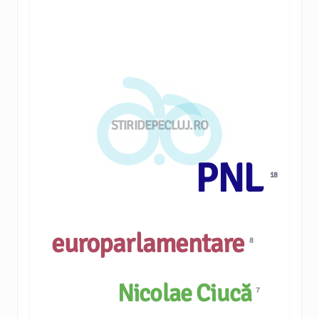
STIRIDEPECLUJ.RO
PNL
18
europarlamentare
8
Nicolae Ciucă
7