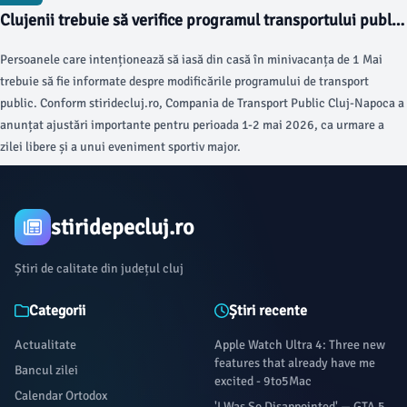
Clujenii trebuie să verifice programul transportului public
de 1 Mai
Persoanele care intenționează să iasă din casă în minivacanța de 1 Mai
trebuie să fie informate despre modificările programului de transport
public. Conform stiridecluj.ro, Compania de Transport Public Cluj-Napoca a
anunțat ajustări importante pentru perioada 1-2 mai 2026, ca urmare a
zilei libere și a unui eveniment sportiv major.
stiridepecluj.ro
Știri de calitate din județul cluj
Categorii
Știri recente
Actualitate
Apple Watch Ultra 4: Three new
features that already have me
Bancul zilei
excited - 9to5Mac
Calendar Ortodox
'I Was So Disappointed' — GTA 5