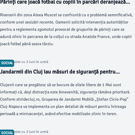
Părinți care joacă fotbal cu copiii în parcări deranjează
locatarii
Riveranii din zona Aleea Muscel se confruntă cu o problemă semnificativă,
conform unei sesizări recente. Oamenii solicită intervenția autorităților
pentru a reglementa zgomotul provocat de grupurile de părinți care se
adună zilnic în parcarea de la colțul cu strada Anatole France, unde copiii
joacă fotbal până seara târziu.
Articol postat cu 3 luni în urmă
SOCIAL
Jandarmii din Cluj iau măsuri de siguranță pentru
minivacanța de 1 Mai
Clujenii care se pregătesc să se bucure de zilele libere de 1 Mai sunt
informați că, deși distracția este binevenită, siguranța rămâne prioritară.
Conform stiridecluj.ro, Gruparea de Jandarmi Mobilă „Ștefan Cicio-Pop”
Cluj-Napoca va implementa un plan detaliat de măsuri pentru întreaga
perioadă a minivacanței, având efective mobilizate zilnic în teren.
Articol postat cu 3 luni în urmă
SOCIAL