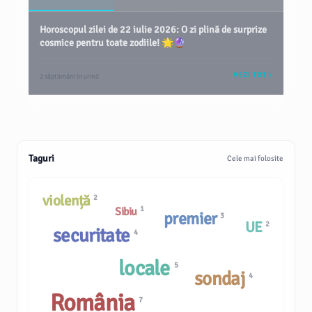
Horoscopul zilei de 22 iulie 2026: O zi plină de surprize
cosmice pentru toate zodiile! 🌟🔮
VEZI TOT
2 săptămâni în urmă
Taguri
Cele mai folosite
violență
2
1
Sibiu
premier
3
UE
2
securitate
4
locale
5
sondaj
4
România
7